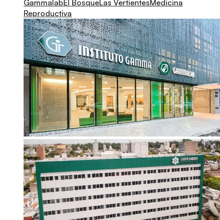
Gammalab
El Bosque
Las Vertientes
Medicina
Reproductiva