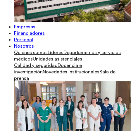
Empresas
Financiadores
Personal
Nosotros
Quiénes somos
Líderes
Departamentos y servicios
médicos
Unidades asistenciales
Calidad y seguridad
Docencia e
investigación
Novedades institucionales
Sala de
prensa