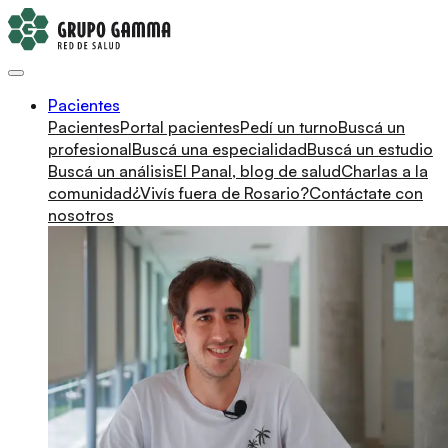
Pacientes
Pacientes
Portal pacientes
Pedí un turno
Buscá un
profesional
Buscá una especialidad
Buscá un estudio
Buscá un análisis
El Panal, blog de salud
Charlas a la
comunidad
¿Vivís fuera de Rosario?
Contáctate con
nosotros