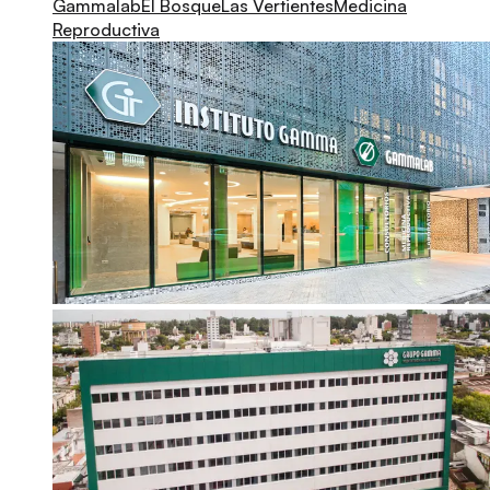
Gammalab
El Bosque
Las Vertientes
Medicina
Reproductiva