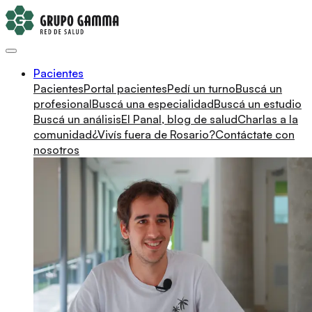
Pacientes
Pacientes
Portal pacientes
Pedí un turno
Buscá un
profesional
Buscá una especialidad
Buscá un estudio
Buscá un análisis
El Panal, blog de salud
Charlas a la
comunidad
¿Vivís fuera de Rosario?
Contáctate con
nosotros