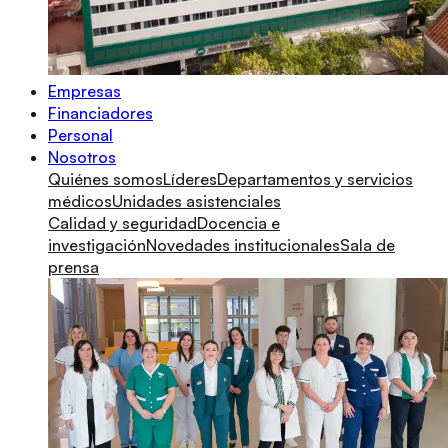
Empresas
Financiadores
Personal
Nosotros
Quiénes somos
Líderes
Departamentos y servicios
médicos
Unidades asistenciales
Calidad y seguridad
Docencia e
investigación
Novedades institucionales
Sala de
prensa