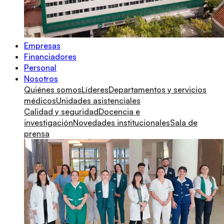
Empresas
Financiadores
Personal
Nosotros
Quiénes somos
Líderes
Departamentos y servicios
médicos
Unidades asistenciales
Calidad y seguridad
Docencia e
investigación
Novedades institucionales
Sala de
prensa