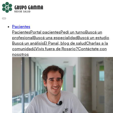
Pacientes
Pacientes
Portal pacientes
Pedí un turno
Buscá un
profesional
Buscá una especialidad
Buscá un estudio
Buscá un análisis
El Panal, blog de salud
Charlas a la
comunidad
¿Vivís fuera de Rosario?
Contáctate con
nosotros