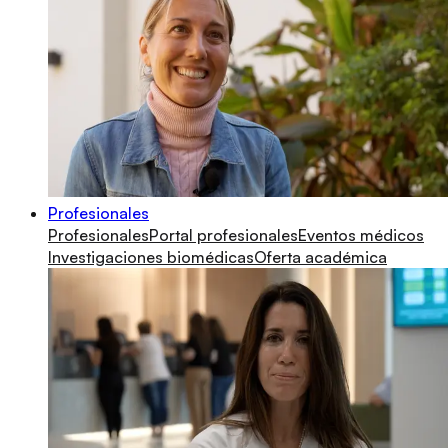
Profesionales
Profesionales
Portal profesionales
Eventos médicos
Investigaciones biomédicas
Oferta académica