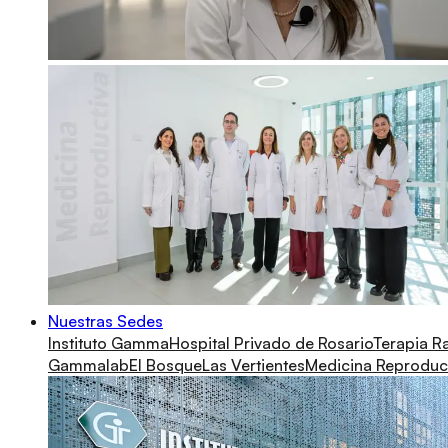
Nuestras Sedes
Instituto Gamma
Hospital Privado de Rosario
Terapia R
Gammalab
El Bosque
Las Vertientes
Medicina Reproduc