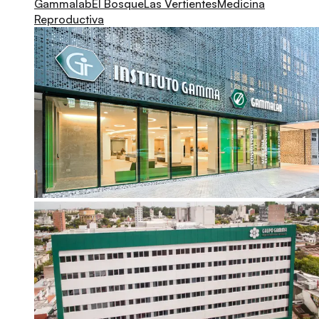
Gammalab
El Bosque
Las Vertientes
Medicina
Reproductiva