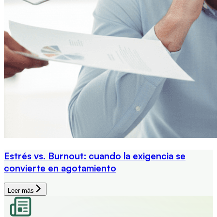
Estrés vs. Burnout: cuando la exigencia se
convierte en agotamiento
Leer más