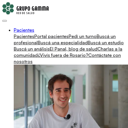
Pacientes
Pacientes
Portal pacientes
Pedí un turno
Buscá un
profesional
Buscá una especialidad
Buscá un estudio
Buscá un análisis
El Panal, blog de salud
Charlas a la
comunidad
¿Vivís fuera de Rosario?
Contáctate con
nosotros