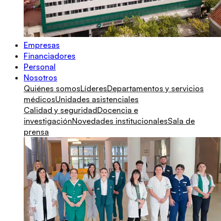
Empresas
Financiadores
Personal
Nosotros
Quiénes somos
Líderes
Departamentos y servicios
médicos
Unidades asistenciales
Calidad y seguridad
Docencia e
investigación
Novedades institucionales
Sala de
prensa