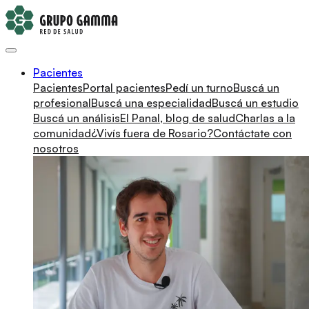
Pacientes
Pacientes
Portal pacientes
Pedí un turno
Buscá un
profesional
Buscá una especialidad
Buscá un estudio
Buscá un análisis
El Panal, blog de salud
Charlas a la
comunidad
¿Vivís fuera de Rosario?
Contáctate con
nosotros