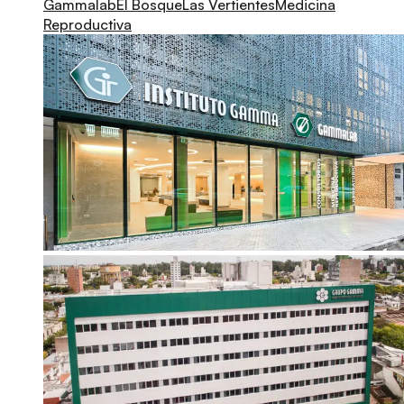
Gammalab
El Bosque
Las Vertientes
Medicina
Reproductiva