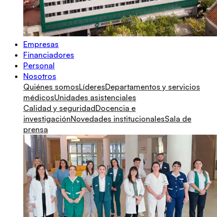
Empresas
Financiadores
Personal
Nosotros
Quiénes somos
Líderes
Departamentos y servicios
médicos
Unidades asistenciales
Calidad y seguridad
Docencia e
investigación
Novedades institucionales
Sala de
prensa