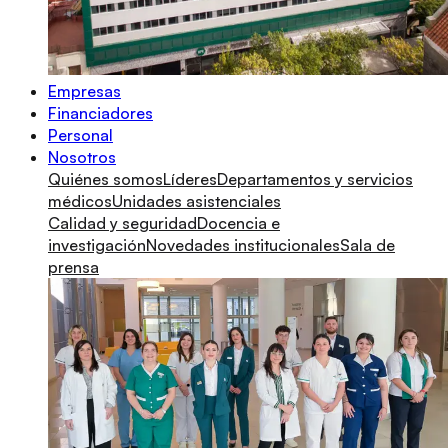
Empresas
Financiadores
Personal
Nosotros
Quiénes somos
Líderes
Departamentos y servicios
médicos
Unidades asistenciales
Calidad y seguridad
Docencia e
investigación
Novedades institucionales
Sala de
prensa