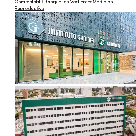
Gammalab
El Bosque
Las Vertientes
Medicina
Reproductiva