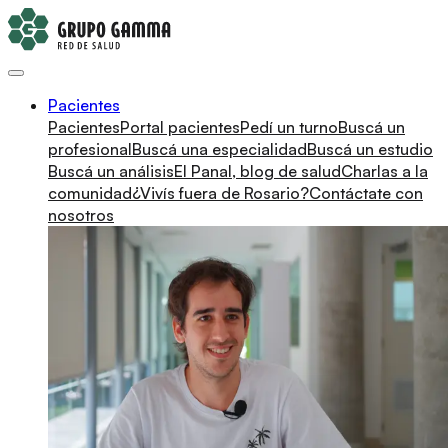
Pacientes
Pacientes
Portal pacientes
Pedí un turno
Buscá un
profesional
Buscá una especialidad
Buscá un estudio
Buscá un análisis
El Panal, blog de salud
Charlas a la
comunidad
¿Vivís fuera de Rosario?
Contáctate con
nosotros