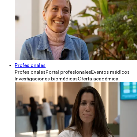
Profesionales
Profesionales
Portal profesionales
Eventos médicos
Investigaciones biomédicas
Oferta académica