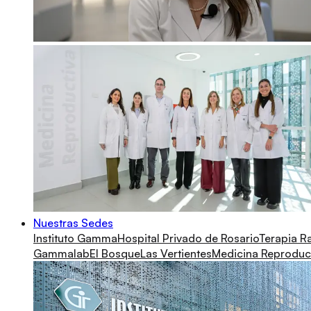
Nuestras Sedes
Instituto Gamma
Hospital Privado de Rosario
Terapia R
Gammalab
El Bosque
Las Vertientes
Medicina Reproduc