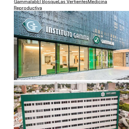
Gammalab
El Bosque
Las Vertientes
Medicina
Reproductiva