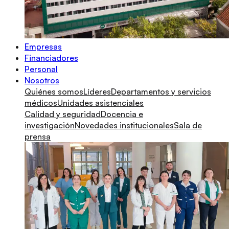
Empresas
Financiadores
Personal
Nosotros
Quiénes somos
Líderes
Departamentos y servicios
médicos
Unidades asistenciales
Calidad y seguridad
Docencia e
investigación
Novedades institucionales
Sala de
prensa