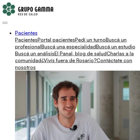
Pacientes
Pacientes
Portal pacientes
Pedí un turno
Buscá un
profesional
Buscá una especialidad
Buscá un estudio
Buscá un análisis
El Panal, blog de salud
Charlas a la
comunidad
¿Vivís fuera de Rosario?
Contáctate con
nosotros