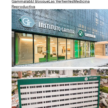
Gammalab
El Bosque
Las Vertientes
Medicina
Reproductiva