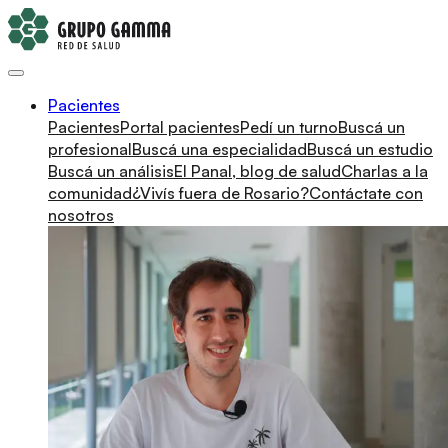
Pacientes
Pacientes
Portal pacientes
Pedí un turno
Buscá un
profesional
Buscá una especialidad
Buscá un estudio
Buscá un análisis
El Panal, blog de salud
Charlas a la
comunidad
¿Vivís fuera de Rosario?
Contáctate con
nosotros