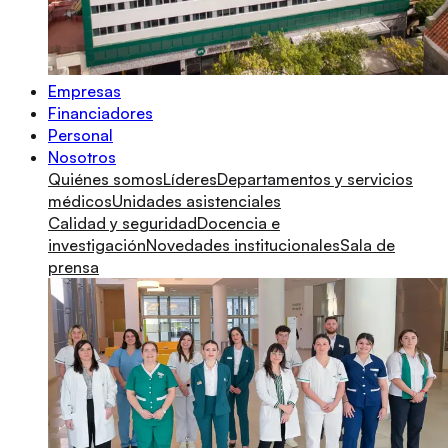
Empresas
Financiadores
Personal
Nosotros
Quiénes somos
Líderes
Departamentos y servicios
médicos
Unidades asistenciales
Calidad y seguridad
Docencia e
investigación
Novedades institucionales
Sala de
prensa