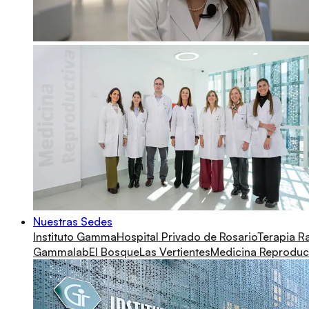
Nuestras Sedes
Instituto Gamma
Hospital Privado de Rosario
Terapia R
Gammalab
El Bosque
Las Vertientes
Medicina Reproduc