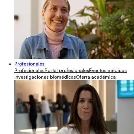
Profesionales
Profesionales
Portal profesionales
Eventos médicos
Investigaciones biomédicas
Oferta académica