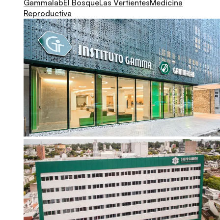
Gammalab
El Bosque
Las Vertientes
Medicina
Reproductiva