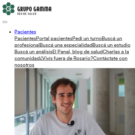
Pacientes
Pacientes
Portal pacientes
Pedí un turno
Buscá un
profesional
Buscá una especialidad
Buscá un estudio
Buscá un análisis
El Panal, blog de salud
Charlas a la
comunidad
¿Vivís fuera de Rosario?
Contáctate con
nosotros