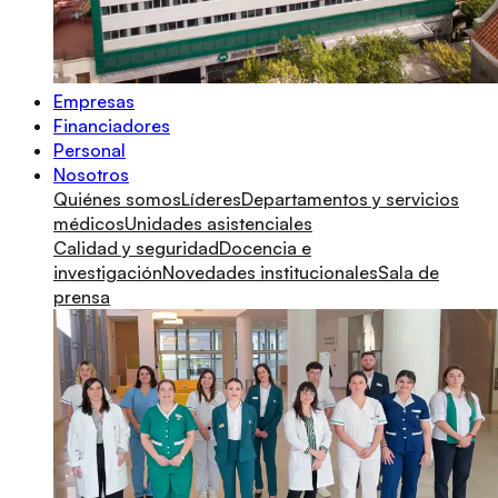
Empresas
Financiadores
Personal
Nosotros
Quiénes somos
Líderes
Departamentos y servicios
médicos
Unidades asistenciales
Calidad y seguridad
Docencia e
investigación
Novedades institucionales
Sala de
prensa